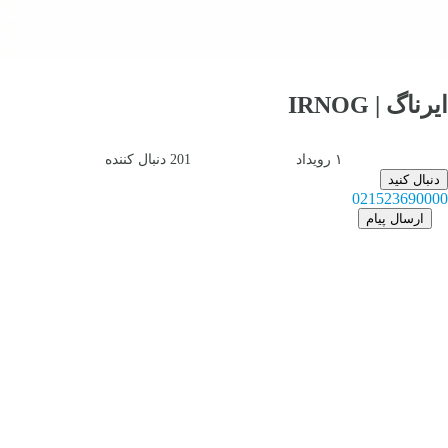
ایرناگ | IRNOG
۱
رویداد
201
دنبال کننده
دنبال کنید
021523690000
ارسال پیام