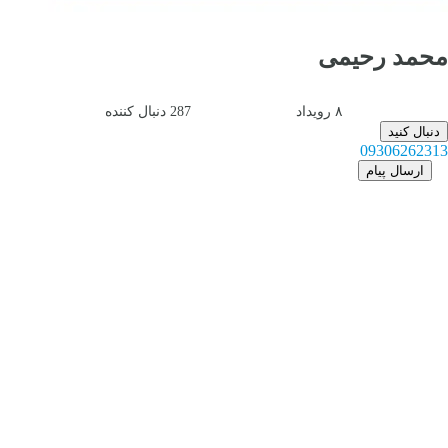
محمد رحیمی
۸
رویداد
287
دنبال کننده
دنبال کنید
09306262313
ارسال پیام