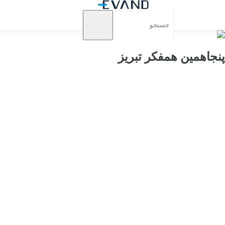
پنجاهمین همفکر تبریز