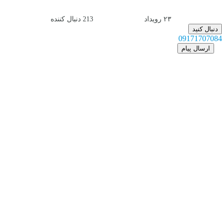
۲۳
رویداد
213
دنبال کننده
دنبال کنید
09171707084
ارسال پیام