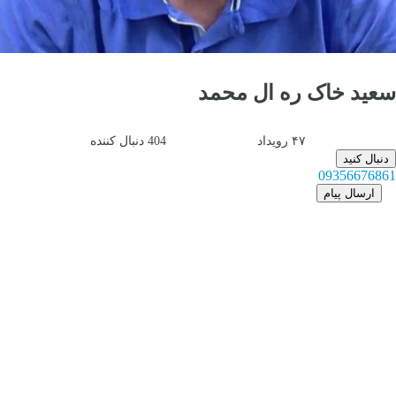
سعید خاک ره ال محمد
۴۷
رویداد
404
دنبال کننده
دنبال کنید
09356676861
ارسال پیام