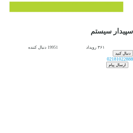
سپیدار سیستم
۳۶۱
رویداد
19951
دنبال کننده
دنبال کنید
02181022888
ارسال پیام