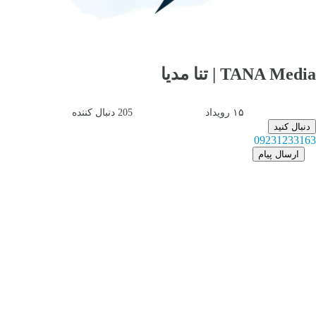
TANA Media | تنا مدیا
۱۵
رویداد
205
دنبال کننده
دنبال کنید
09231233163
ارسال پیام