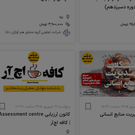
وره دسیزدهم)
یزد
۳,۹۰۰,۰۰۰ تومان
شرکت تعاونی گروه مشاور هم آوازان دانا
پنج‌شنبه ۱۹ شهریور ۱۴۰۵ ساعت ۰۶:۳۰
یت منابع انسانی
کانون ارزیابی Assessment centre
| کافه اچ‌آر